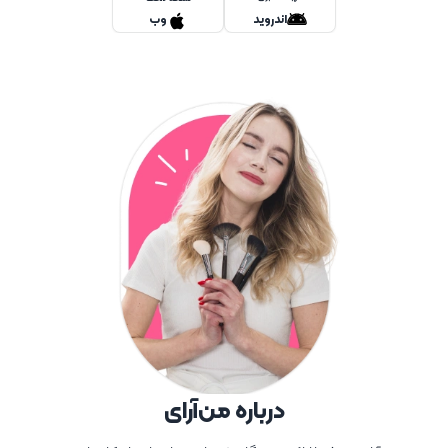
وب
اندروید
درباره من‌آرای